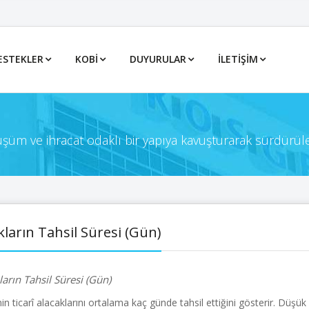
ESTEKLER
KOBİ
DUYURULAR
İLETIŞIM
önüşüm ve ihracat odaklı bir yapıya kavuşturarak sürdürül
kların Tahsil Süresi (Gün)
ların Tahsil Süresi (Gün)
in ticarî alacaklarını ortalama kaç günde tahsil ettiğini gösterir. Düş