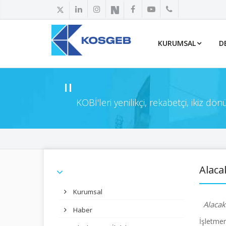
KURUMSAL
D
KOBİ'leri yenilikçi, rekabetçi, ikiz d
Alaca
Kurumsal
Alacak
Haber
İşletmen