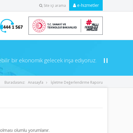
e-hizmetler
Site içi arama
ebilir bir ekonomik gelecek inşa ediyoruz.
Buradasınız:
Anasayfa
İşletme Değerlendirme Raporu
ük olması olumlu yorumlanır.