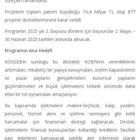
süreçleri tamamlandı.
Projelerin toplam yatırım büyüklüğü 19,4 Milyar TL olup 877
projenin desteklenmesine karar verildi.
Programın 2025 yılı 2. başvuru dönemi için başvurular 2 Mayıs –
30 Haziran 2025 tarihleri arasında alınacak.
Programın Ana Hedefi
KOSGEB’in sunduğu bu destekle KOBİ’lerin verimliliklerini
artırmaları, rekabetçi bir yapıya kavuşmaları, üretim kapasitelerini
ve pazar paylarını genişletmeleri, kurumsal yapılarını
güçlendirmeleri ve büyük işletmelerin tedarik zincirinde daha
etkin bir rol oynamaları amaçlanıyor.
Bu kapsamda işletmelere makine-teçhizat, kalıp, yazılım,
personel, hizmet alımı ve işletme sermayesi gibi kritik
harcamalar için finansman desteği sağlanacak. Destek,
işletmelerin finansal kuruluşlardan kullandığı kredilerin faiz/kâr
payı giderlerini kapsayacak şekilde geri ödemesiz olarak