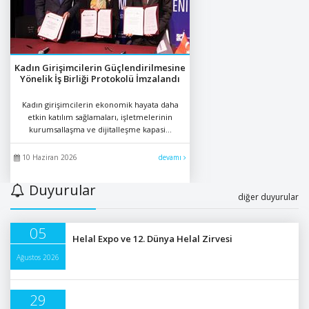
Kadın Girişimcilerin Güçlendirilmesine
Yönelik İş Birliği Protokolü İmzalandı
Kadın girişimcilerin ekonomik hayata daha
etkin katılım sağlamaları, işletmelerinin
kurumsallaşma ve dijitalleşme kapasi...
10 Haziran 2026
devamı
Duyurular
diğer duyurular
05
Helal Expo ve 12. Dünya Helal Zirvesi
Ağustos 2026
29