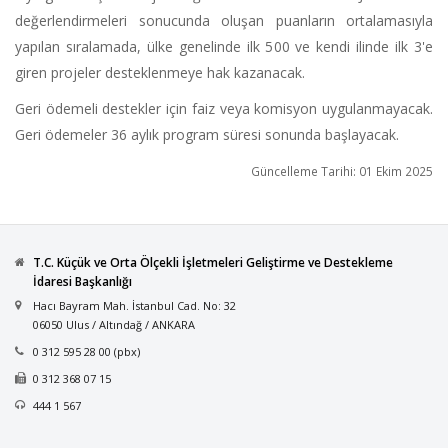
değerlendirmeleri sonucunda oluşan puanların ortalamasıyla
yapılan sıralamada, ülke genelinde ilk 500 ve kendi ilinde ilk 3'e
giren projeler desteklenmeye hak kazanacak.
Geri ödemeli destekler için faiz veya komisyon uygulanmayacak.
Geri ödemeler 36 aylık program süresi sonunda başlayacak.
Güncelleme Tarihi: 01 Ekim 2025
T.C. Küçük ve Orta Ölçekli İşletmeleri Geliştirme ve Destekleme
İdaresi Başkanlığı
Hacı Bayram Mah. İstanbul Cad. No: 32
06050 Ulus / Altındağ / ANKARA
0 312 595 28 00 (pbx)
0 312 368 07 15
444 1 567