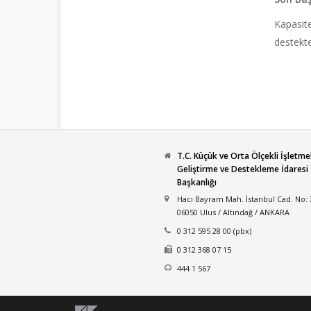
Kapasit
destekte
T.C. Küçük ve Orta Ölçekli İşletme
Geliştirme ve Destekleme İdaresi
Başkanlığı
Hacı Bayram Mah. İstanbul Cad. No: 
06050 Ulus / Altındağ / ANKARA
0 312 595 28 00 (pbx)
0 312 368 07 15
444 1 567