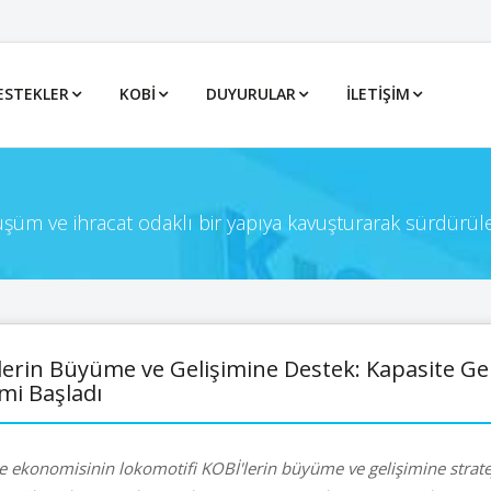
ESTEKLER
KOBİ
DUYURULAR
İLETIŞIM
önüşüm ve ihracat odaklı bir yapıya kavuşturarak sürdürül
lerin Büyüme ve Gelişimine Destek: Kapasite Ge
i Başladı
e ekonomisinin lokomotifi KOBİ'lerin büyüme ve gelişimine strate