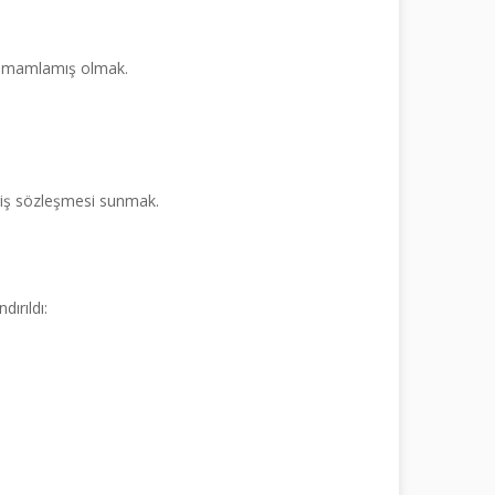
 tamamlamış olmak.
pariş sözleşmesi sunmak.
ırıldı: