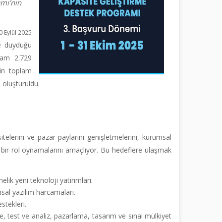
mı'nın
0 Eylül 2025
re duyduğu
plam 2.729
rin toplam
 oluşturuldu.
itelerini ve pazar paylarını genişletmelerini, kurumsal
in bir rol oynamalarını amaçlıyor. Bu hedeflere ulaşmak
lik yeni teknoloji yatırımları.
al yazılım harcamaları.
stekleri.
, test ve analiz, pazarlama, tasarım ve sınai mülkiyet