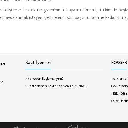
e Geliştirme Destek Programı'nın 3. başvuru dönemi, 1 Ekim'de başl
n faydalanmak isteyen işletmelerin, son başvuru tarihine kadar müra
Kayıt İşlemleri
KOSGEB
leri
Nereden Başlamalıyım?
e-Hizmet
32
Desteklenen Sektörler Nelerdir? (NACE)
e-Person
Bilgi Edi
Site Harit