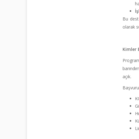
ha
İ
Bu deste
olarak s
Kimler 
Program,
barındır
açık.
Başvuru 
KO
Gü
Hı
Kü
Li