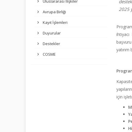
Uluslararası İlişkiler
destek
2025 y
Avrupa Birliği
Kayıt İşlemleri
Program
Duyurular
ihtiyac
başvuru
Destekler
yatırım 
COSME
Program
Kapasite
yapıları
için işl
M
Ya
Pe
H