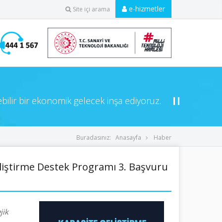
e-hizmetler
Site içi arama
ebilir bir ekonomik gelecek inşa ediyoruz.
Buradasınız:
Anasayfa
Haber
liştirme Destek Programı 3. Başvuru
jik