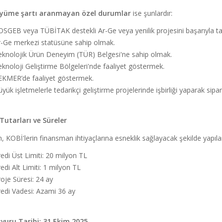
üyüme şartı aranmayan özel durumlar
ise şunlardır:
OSGEB veya TÜBİTAK destekli Ar-Ge veya yenilik projesini başarıyla
r-Ge merkezi statüsüne sahip olmak.
eknolojik Ürün Deneyim (TÜR) Belgesi'ne sahip olmak.
knoloji Geliştirme Bölgeleri'nde faaliyet göstermek.
EKMER’de faaliyet göstermek.
yük işletmelerle tedarikçi geliştirme projelerinde işbirliği yaparak si
Tutarları ve Süreler
 KOBİ'lerin finansman ihtiyaçlarına esneklik sağlayacak şekilde yapıland
edi Üst Limiti: 20 milyon TL
edi Alt Limiti: 1 milyon TL
oje Süresi: 24 ay
edi Vadesi: Azami 36 ay
vuru Tarihi: 31 Ekim 2025