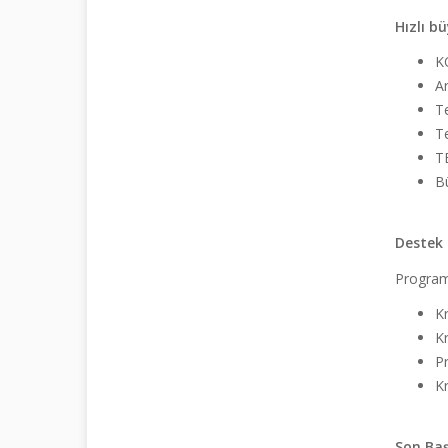
Hızlı b
K
A
T
Te
T
Bü
Destek 
Program,
Kr
Kr
Pr
Kr
Son Baş