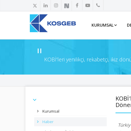
KURUMSAL
D
KOBİ'leri yenilikçi, rekabetçi, ikiz d
KOBİ'
Dönem
Kurumsal
Haber
Türkiy