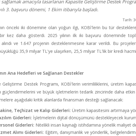
 sağlamak amacıyla tasarlanan Kapasite Geliştirme Destek Progra
ılı 3. başvuru dönemi, 1 Ekim itibarıyla başladı.
Tarih: 3
ın önceki iki dönemine olan yoğun ilgi, KOBİ'lerin bu tür destekle
ı bir kez daha gösterdi. 2025 yılının ilk iki başvuru döneminde to
 alındı ve 1.647 projenin desteklenmesine karar verildi. Bu projele
büyüklüğü 35,9 milyar TL'ye ulaşırken, 25,5 milyar TL'lik bir kredi hacmi
ın Ana Hedefleri ve Sağlanan Destekler
 Geliştirme Destek Programı, KOBİ'lerin verimliliklerini, üretim kapas
nı güçlendirmelerini ve büyük işletmelerin tedarik zincirinde daha etk
etmelere aşağıdaki kritik alanlarda finansman desteği sağlanacak:
akine, Teçhizat ve Kalıp Giderleri:
Üretim kapasitesini artırmaya yöne
zılım Giderleri:
İşletmelerin dijital dönüşümünü destekleyecek kurums
rsonel Giderleri:
Nitelikli insan kaynağı istihdamına yönelik maliyet de
izmet Alımı Giderleri:
Eğitim, danışmanlık ve yönderlik, belgelendirme