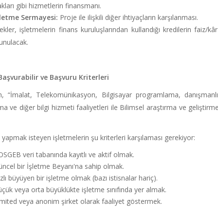
kları gibi hizmetlerin finansmanı.
şletme Sermayesi:
Proje ile ilişkili diğer ihtiyaçların karşılanması.
kler, işletmelerin finans kuruluşlarından kullandığı kredilerin faiz/kâ
unulacak.
Başvurabilir ve Başvuru Kriterleri
 “İmalat, Telekomünikasyon, Bilgisayar programlama, danışmanlık ve 
ma ve diğer bilgi hizmeti faaliyetleri ile Bilimsel araştırma ve geliştirm
yapmak isteyen işletmelerin şu kriterleri karşılaması gerekiyor:
SGEB veri tabanında kayıtlı ve aktif olmak.
ncel bir İşletme Beyanı'na sahip olmak.
zlı büyüyen bir işletme olmak (bazı istisnalar hariç).
çük veya orta büyüklükte işletme sınıfında yer almak.
mited veya anonim şirket olarak faaliyet göstermek.