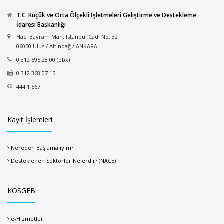
T.C. Küçük ve Orta Ölçekli İşletmeleri Geliştirme ve Destekleme
İdaresi Başkanlığı
Hacı Bayram Mah. İstanbul Cad. No: 32
06050 Ulus / Altındağ / ANKARA
0 312 595 28 00 (pbx)
0 312 368 07 15
444 1 567
Kayıt İşlemleri
Nereden Başlamalıyım?
Desteklenen Sektörler Nelerdir? (NACE)
KOSGEB
e-Hizmetler