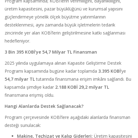
Program kapsamında; KOBİ’lerin verimliliğini, dayanıklılığını,
üretim kapasitesini, pazar büyüklüğünü ve kurumsal yapısını
güçlendirmeye yönelik ölçek büyütme yatırımlarının
desteklenmesi, aynı zamanda büyük işletmelerin tedarik
zincirinde yer alan KOBİ’lerin geliştirilmesine katkı sağlanması
hedefleniyor.
3 Bin 395 KOBİ’ye 54,7 Milyar TL Finansman
2025 yılında uygulamaya alınan Kapasite Geliştirme Destek
Programı kapsamında bugüne kadar toplamda
3.395 KOBİ
’ye
54,7 milyar TL
tutarında finansmana erişim imkânı sağlandı. Bu
kapsamda şimdiye kadar
2.188 KOBİ
29,2 milyar TL
finansmana erişmiş oldu.
Hangi Alanlarda Destek Sağlanacak?
Program çerçevesinde KOBİ’lere aşağıdaki alanlarda finansman
desteği sunulacak:
Makine, Teçhizat ve Kalıp Giderleri:
Üretim kapasitesini